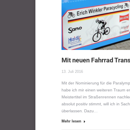
Mit neuen Fahrrad Tran
13. Juli 2016
Mit der Nominierung für die Paralymp
habe ich mir einen weiteren Traum erf
Meistertitel im Straßenrennen nachleg
absolut positiv stimmt, will ich in 
überlassen. Dazu…
Mehr lesen