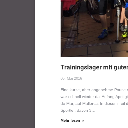
Trainingslager mit gute
05. Mai 2016
Eine kurze, aber angenehme Pause m
war schnell wieder da. Anfang April 
de Mar, auf Mallorca. In diesem Teil
Sportler, davon 3…
Mehr lesen