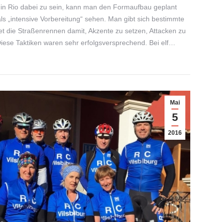
in Rio dabei zu sein, kann man den Formaufbau geplant
s „intensive Vorbereitung“ sehen. Man gibt sich bestimmte
et die Straßenrennen damit, Akzente zu setzen, Attacken zu
iese Taktiken waren sehr erfolgsversprechend. Bei elf…
Mai
5
2016