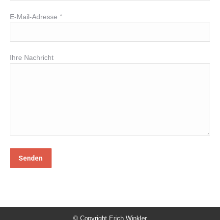
E-Mail-Adresse
*
Ihre Nachricht
Bitte lasse dieses Feld leer.
© Copyright
Erich Winkler