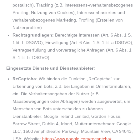
postalisch), Tracking (z.B. interessens-/verhaltensbezogenes
Profiling, Nutzung von Cookies), Interessenbasiertes und
verhaltensbezogenes Marketing, Profiling (Erstellen von
Nutzerprofilen).
Rechtsgrundlagen:
Berechtigte Interessen (Art. 6 Abs. 1 S.
1 lit. f. DSGVO), Einwilligung (Art. 6 Abs. 1 S. 1 lit. a DSGVO),
Vertragserfüllung und vorvertragliche Anfragen (Art. 6 Abs. 1
S. 1 lit. b. DSGVO).
Eingesetzte Dienste und Diensteanbieter:
ReCaptcha:
Wir binden die Funktion „ReCaptcha“ zur
Erkennung von Bots, z.B. bei Eingaben in Onlineformularen,
ein. Die Verhaltensangaben der Nutzer (z.B.
Mausbewegungen oder Abfragen) werden ausgewertet, um
Menschen von Bots unterscheiden zu können.
Dienstanbieter: Google Ireland Limited, Gordon House,
Barrow Street, Dublin 4, Irland, Mutterunternehmen: Google
LLC, 1600 Amphitheatre Parkway, Mountain View, CA 94043,
USA; Website:
https://www.google.com/recaptcha/
;