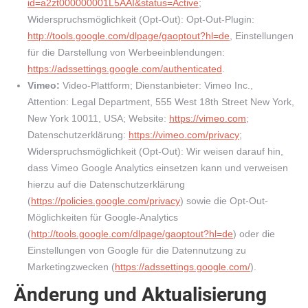
id=a2zt000000001L5AAI&status=Active
;
Widerspruchsmöglichkeit (Opt-Out): Opt-Out-Plugin:
http://tools.google.com/dlpage/gaoptout?hl=de
, Einstellungen
für die Darstellung von Werbeeinblendungen:
https://adssettings.google.com/authenticated
.
Vimeo:
Video-Plattform; Dienstanbieter: Vimeo Inc.,
Attention: Legal Department, 555 West 18th Street New York,
New York 10011, USA; Website:
https://vimeo.com
;
Datenschutzerklärung:
https://vimeo.com/privacy
;
Widerspruchsmöglichkeit (Opt-Out): Wir weisen darauf hin,
dass Vimeo Google Analytics einsetzen kann und verweisen
hierzu auf die Datenschutzerklärung
(
https://policies.google.com/privacy
) sowie die Opt-Out-
Möglichkeiten für Google-Analytics
(
http://tools.google.com/dlpage/gaoptout?hl=de
) oder die
Einstellungen von Google für die Datennutzung zu
Marketingzwecken (
https://adssettings.google.com/
).
Änderung und Aktualisierung