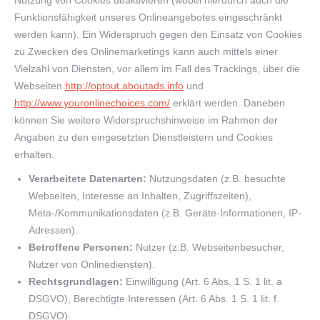
Nutzung von Cookies deaktivieren (wobei hierdurch auch die
Funktionsfähigkeit unseres Onlineangebotes eingeschränkt
werden kann). Ein Widerspruch gegen den Einsatz von Cookies
zu Zwecken des Onlinemarketings kann auch mittels einer
Vielzahl von Diensten, vor allem im Fall des Trackings, über die
Webseiten
http://optout.aboutads.info
und
http://www.youronlinechoices.com/
erklärt werden. Daneben
können Sie weitere Widerspruchshinweise im Rahmen der
Angaben zu den eingesetzten Dienstleistern und Cookies
erhalten.
Verarbeitete Datenarten:
Nutzungsdaten (z.B. besuchte
Webseiten, Interesse an Inhalten, Zugriffszeiten),
Meta-/Kommunikationsdaten (z.B. Geräte-Informationen, IP-
Adressen).
Betroffene Personen:
Nutzer (z.B. Webseitenbesucher,
Nutzer von Onlinediensten).
Rechtsgrundlagen:
Einwilligung (Art. 6 Abs. 1 S. 1 lit. a
DSGVO), Berechtigte Interessen (Art. 6 Abs. 1 S. 1 lit. f.
DSGVO).