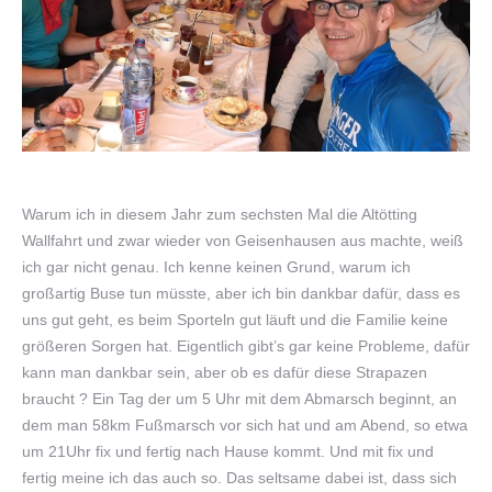
Warum ich in diesem Jahr zum sechsten Mal die Altötting
Wallfahrt und zwar wieder von Geisenhausen aus machte, weiß
ich gar nicht genau. Ich kenne keinen Grund, warum ich
großartig Buse tun müsste, aber ich bin dankbar dafür, dass es
uns gut geht, es beim Sporteln gut läuft und die Familie keine
größeren Sorgen hat. Eigentlich gibt’s gar keine Probleme, dafür
kann man dankbar sein, aber ob es dafür diese Strapazen
braucht ? Ein Tag der um 5 Uhr mit dem Abmarsch beginnt, an
dem man 58km Fußmarsch vor sich hat und am Abend, so etwa
um 21Uhr fix und fertig nach Hause kommt. Und mit fix und
fertig meine ich das auch so. Das seltsame dabei ist, dass sich