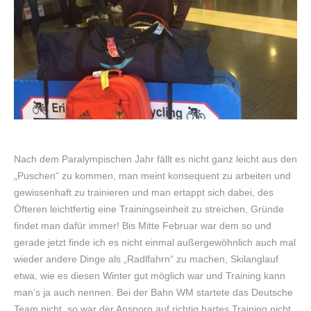
Nach dem Paralympischen Jahr fällt es nicht ganz leicht aus den
„Puschen“ zu kommen, man meint konsequent zu arbeiten und
gewissenhaft zu trainieren und man ertappt sich dabei, des
Öfteren leichtfertig eine Trainingseinheit zu streichen, Gründe
findet man dafür immer! Bis Mitte Februar war dem so und
gerade jetzt finde ich es nicht einmal außergewöhnlich auch mal
wieder andere Dinge als „Radlfahrn“ zu machen, Skilanglauf
etwa, wie es diesen Winter gut möglich war und Training kann
man’s ja auch nennen. Bei der Bahn WM startete das Deutsche
Team nicht, so war der Ansporn auf richtig hartes Training nicht