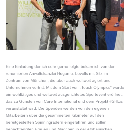
Eine Einladung der ich sehr gerne folgte bekam ich von der
renomierten Anwaltskanzlei Hogan u. Lovells mit Sitz im
Zentrum von München, die aber auch weltweit agiert und
Unternehmen vertritt. Mit dem Start von „Touch Olympics“ wurde
ein wohltätiges und weltweit ausgerichtetes Sportevent eröffnet,
das zu Gunsten von Care International und dem Projekt #SHEis
veranstaltet wird. Die Spenden werden von den eigenen
Mitarbeitern über die gesammelten Kilometer auf den
bereitgestellten Spinningrädern eingefahren und sollen
benachteiligten Frauen und Mädchen in der Afghanischen