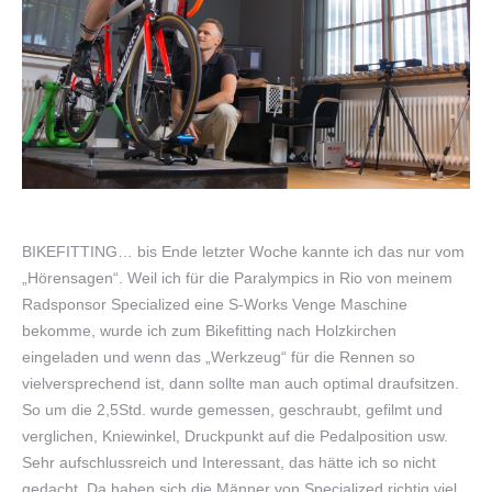
BIKEFITTING… bis Ende letzter Woche kannte ich das nur vom
„Hörensagen“. Weil ich für die Paralympics in Rio von meinem
Radsponsor Specialized eine S-Works Venge Maschine
bekomme, wurde ich zum Bikefitting nach Holzkirchen
eingeladen und wenn das „Werkzeug“ für die Rennen so
vielversprechend ist, dann sollte man auch optimal draufsitzen.
So um die 2,5Std. wurde gemessen, geschraubt, gefilmt und
verglichen, Kniewinkel, Druckpunkt auf die Pedalposition usw.
Sehr aufschlussreich und Interessant, das hätte ich so nicht
gedacht. Da haben sich die Männer von Specialized richtig viel