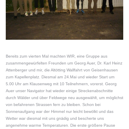
Bereits zum vierten Mal machten WIR, eine Gruppe aus
zusammengewürfelten Freunden um Georg Auer, Dr. Karl Heinz
Attenberger und mir, die Altötting Wallfahrt von Geisenhausen
zum Kapellenplatz. Diesmal am 24.Mai und wieder Start um
5.00 Uhr am Klausenweg mit 10 Teilnehmern, vorerst. Georg
Auer unser Navigator hat wieder einige Streckenabschnitte
durch Wälder und über Feldwege neu ausgewählt, um möglichst
von befahrenen Strassen fern zu bleiben. Schon bei
Sonnenaufgang war der Himmel nur leicht bewölkt und das
Wetter war diesmal mit uns gnädig und bescherte uns
angenehme warme Temperaturen. Die erste größere Pause