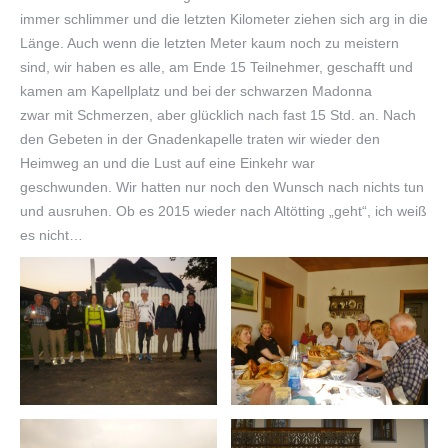
immer schlimmer und die letzten Kilometer ziehen sich arg in die
Länge. Auch wenn die letzten Meter kaum noch zu meistern
sind, wir haben es alle, am Ende 15 Teilnehmer, geschafft und
kamen am Kapellplatz und bei der schwarzen Madonna
zwar mit Schmerzen, aber glücklich nach fast 15 Std. an. Nach
den Gebeten in der Gnadenkapelle traten wir wieder den
Heimweg an und die Lust auf eine Einkehr war
geschwunden. Wir hatten nur noch den Wunsch nach nichts tun
und ausruhen. Ob es 2015 wieder nach Altötting „geht“, ich weiß
es nicht…