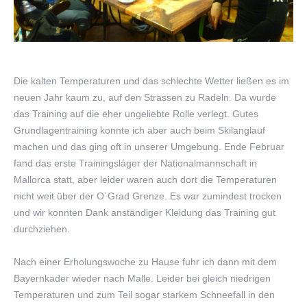
Die kalten Temperaturen und das schlechte Wetter ließen es im
neuen Jahr kaum zu, auf den Strassen zu Radeln. Da wurde
das Training auf die eher ungeliebte Rolle verlegt. Gutes
Grundlagentraining konnte ich aber auch beim Skilanglauf
machen und das ging oft in unserer Umgebung. Ende Februar
fand das erste Trainingsláger der Nationalmannschaft in
Mallorca statt, aber leider waren auch dort die Temperaturen
nicht weit über der O´Grad Grenze. Es war zumindest trocken
und wir konnten Dank anständiger Kleidung das Training gut
durchziehen.
Nach einer Erholungswoche zu Hause fuhr ich dann mit dem
Bayernkader wieder nach Malle. Leider bei gleich niedrigen
Temperaturen und zum Teil sogar starkem Schneefall in den