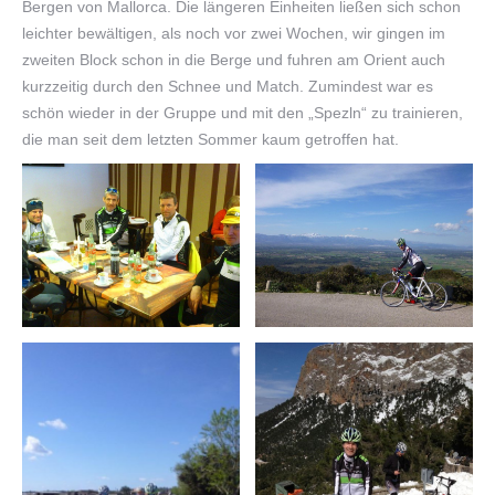
Bergen von Mallorca. Die längeren Einheiten ließen sich schon
leichter bewältigen, als noch vor zwei Wochen, wir gingen im
zweiten Block schon in die Berge und fuhren am Orient auch
kurzzeitig durch den Schnee und Match. Zumindest war es
schön wieder in der Gruppe und mit den „Spezln“ zu trainieren,
die man seit dem letzten Sommer kaum getroffen hat.