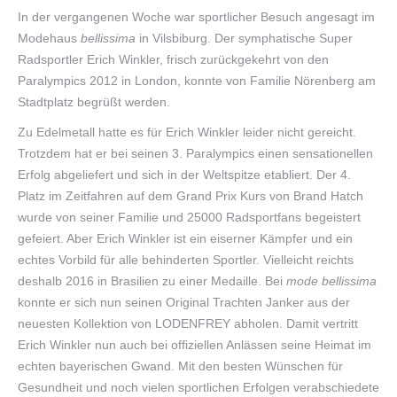
In der vergangenen Woche war sportlicher Besuch angesagt im
Modehaus
bellissima
in Vilsbiburg. Der symphatische Super
Radsportler Erich Winkler, frisch zurückgekehrt von den
Paralympics 2012 in London, konnte von Familie Nörenberg am
Stadtplatz begrüßt werden.
Zu Edelmetall hatte es für Erich Winkler leider nicht gereicht.
Trotzdem hat er bei seinen 3. Paralympics einen sensationellen
Erfolg abgeliefert und sich in der Weltspitze etabliert. Der 4.
Platz im Zeitfahren auf dem Grand Prix Kurs von Brand Hatch
wurde von seiner Familie und 25000 Radsportfans begeistert
gefeiert. Aber Erich Winkler ist ein eiserner Kämpfer und ein
echtes Vorbild für alle behinderten Sportler. Vielleicht reichts
deshalb 2016 in Brasilien zu einer Medaille. Bei
mode bellissima
konnte er sich nun seinen Original Trachten Janker aus der
neuesten Kollektion von LODENFREY abholen. Damit vertritt
Erich Winkler nun auch bei offiziellen Anlässen seine Heimat im
echten bayerischen Gwand. Mit den besten Wünschen für
Gesundheit und noch vielen sportlichen Erfolgen verabschiedete