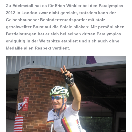
Zu Edelmetall hat es für Erich Winkler bei den Paralympics
2012 in London zwar nicht gereicht, trotzdem kann der
Geisenhausener Behindertenradsportler mit stolz
geschwellter Brust auf die Spiele blicken: Mit persönlichen
Bestleistungen hat er sich bei seinen dritten Paralympics
endgültig in der Weltspitze etabliert und sich auch ohne
Medaille allen Respekt verdient.