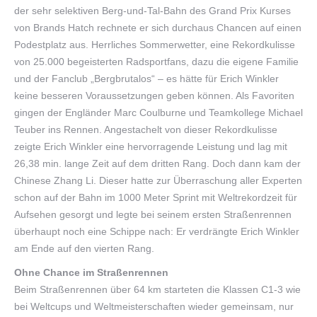
der sehr selektiven Berg-und-Tal-Bahn des Grand Prix Kurses
von Brands Hatch rechnete er sich durchaus Chancen auf einen
Podestplatz aus. Herrliches Sommerwetter, eine Rekordkulisse
von 25.000 begeisterten Radsportfans, dazu die eigene Familie
und der Fanclub „Bergbrutalos“ – es hätte für Erich Winkler
keine besseren Voraussetzungen geben können. Als Favoriten
gingen der Engländer Marc Coulburne und Teamkollege Michael
Teuber ins Rennen. Angestachelt von dieser Rekordkulisse
zeigte Erich Winkler eine hervorragende Leistung und lag mit
26,38 min. lange Zeit auf dem dritten Rang. Doch dann kam der
Chinese Zhang Li. Dieser hatte zur Überraschung aller Experten
schon auf der Bahn im 1000 Meter Sprint mit Weltrekordzeit für
Aufsehen gesorgt und legte bei seinem ersten Straßenrennen
überhaupt noch eine Schippe nach: Er verdrängte Erich Winkler
am Ende auf den vierten Rang.
Ohne Chance im Straßenrennen
Beim Straßenrennen über 64 km starteten die Klassen C1-3 wie
bei Weltcups und Weltmeisterschaften wieder gemeinsam, nur