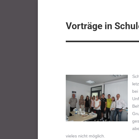
Vorträge in Schu
Sch
let
bei
Unf
Beh
Gru
ges
abe
vieles nicht möglich.