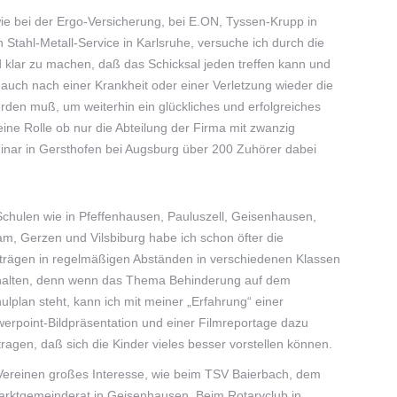
ie bei der Ergo-Versicherung, bei E.ON, Tyssen-Krupp in
Stahl-Metall-Service in Karlsruhe, versuche ich durch die
 klar zu machen, daß das Schicksal jeden treffen kann und
 auch nach einer Krankheit oder einer Verletzung wieder die
den muß, um weiterhin ein glückliches und erfolgreiches
eine Rolle ob nur die Abteilung der Firma mit zwanzig
inar in Gersthofen bei Augsburg über 200 Zuhörer dabei
Schulen wie in Pfeffenhausen, Pauluszell, Geisenhausen,
m, Gerzen und Vilsbiburg habe ich schon öfter die
trägen in regelmäßigen Abständen in verschiedenen Klassen
alten, denn wenn das Thema Behinderung auf dem
ulplan steht, kann ich mit meiner „Erfahrung“ einer
erpoint-Bildpräsentation und einer Filmreportage dazu
tragen, daß sich die Kinder vieles besser vorstellen können.
 Vereinen großes Interesse, wie beim TSV Baierbach, dem
arktgemeinderat in Geisenhausen. Beim Rotaryclub in